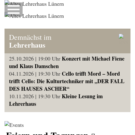
Navigation
einblenden
Altes
Familienfeiern,
Jubiläen,
Lehrerhaus
Schulungen,
Demnächst im
Versammlungen
Lehrerhaus
und
Lünern
Konferenzen
Konzert mit Michael Fiene
25.10.2026 | 19:00 Uhr
und Klaus Damschen
Cello trifft Mord – Mord
04.11.2026 | 19:30 Uhr
trifft Cello: Die Kulturtechniker mit „DER FALL
DES HAUSES ASCHER“
Kleine Lesung im
10.11.2026 | 19:30 Uhr
Lehrerhaus