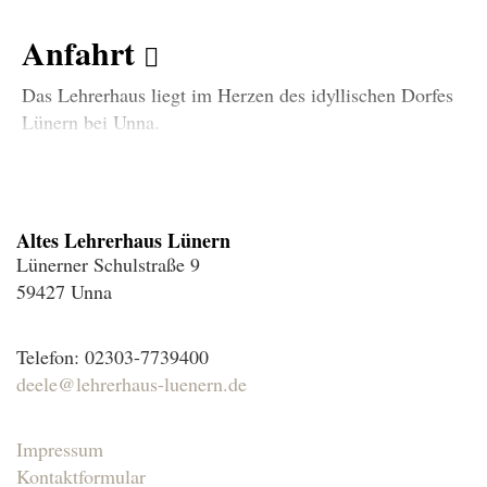
Anfahrt
Das Lehrerhaus liegt im Herzen des idyllischen Dorfes
Lünern bei Unna.
Die Lage ist verkehrsgünstig, wenige Minuten entfernt
von B1 und Autobahnausfahrt A44. Der Bahnhof ist
fußläufig zu erreichen.
Altes Lehrerhaus Lünern
Für eine größere Karte klicken Sie bitte hier.
Lünerner Schulstraße 9
59427 Unna
Telefon: 02303-7739400
deele@lehrerhaus-luenern.de
Impressum
Kontaktformular